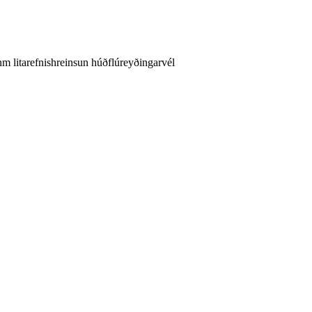
litarefnishreinsun húðflúreyðingarvél