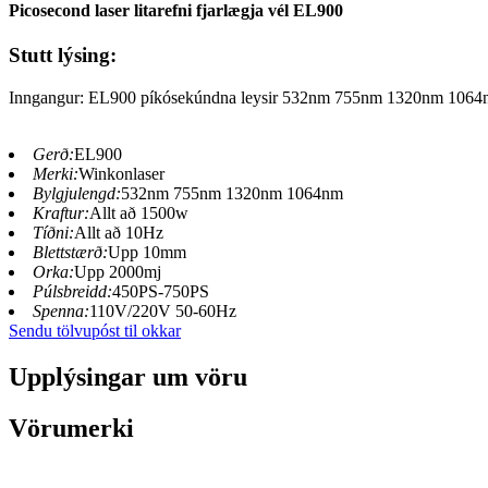
Picosecond laser litarefni fjarlægja vél EL900
Stutt lýsing:
Inngangur: EL900 píkósekúndna leysir 532nm 755nm 1320nm 1064nm 
Gerð:
EL900
Merki:
Winkonlaser
Bylgjulengd:
532nm 755nm 1320nm 1064nm
Kraftur:
Allt að 1500w
Tíðni:
Allt að 10Hz
Blettstærð:
Upp 10mm
Orka:
Upp 2000mj
Púlsbreidd:
450PS-750PS
Spenna:
110V/220V 50-60Hz
Sendu tölvupóst til okkar
Upplýsingar um vöru
Vörumerki