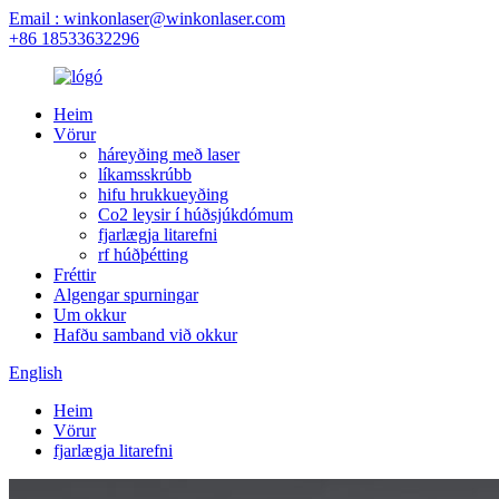
Email : winkonlaser@winkonlaser.com
+86 18533632296
Heim
Vörur
háreyðing með laser
líkamsskrúbb
hifu hrukkueyðing
Co2 leysir í húðsjúkdómum
fjarlægja litarefni
rf húðþétting
Fréttir
Algengar spurningar
Um okkur
Hafðu samband við okkur
English
Heim
Vörur
fjarlægja litarefni